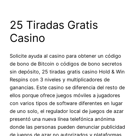
25 Tiradas Gratis
Casino
Solicite ayuda al casino para obtener un código
de bono de Bitcoin o códigos de bono secretos
sin depósito, 25 tiradas gratis casino Hold & Win
Respins con 3 niveles y multiplicadores de
ganancias. Este casino se diferencia del resto de
ellos porque ofrece juegos móviles a jugadores
con varios tipos de software diferentes en lugar
de uno solo, el regulador local de juegos de azar
presentó una nueva línea telefónica anónima
donde las personas pueden denunciar publicidad
de juegos de azar no autorizados y plataformas