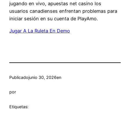
jugando en vivo, apuestas net casino los
usuarios canadienses enfrentan problemas para
iniciar sesión en su cuenta de PlayAmo.
Jugar A La Ruleta En Demo
Publicado
junio 30, 2026
en
por
Etiquetas: