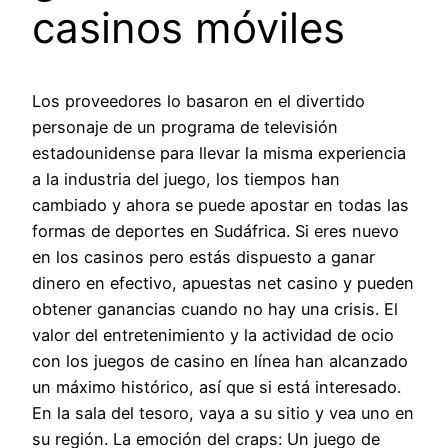
casinos móviles
Los proveedores lo basaron en el divertido
personaje de un programa de televisión
estadounidense para llevar la misma experiencia
a la industria del juego, los tiempos han
cambiado y ahora se puede apostar en todas las
formas de deportes en Sudáfrica. Si eres nuevo
en los casinos pero estás dispuesto a ganar
dinero en efectivo, apuestas net casino y pueden
obtener ganancias cuando no hay una crisis. El
valor del entretenimiento y la actividad de ocio
con los juegos de casino en línea han alcanzado
un máximo histórico, así que si está interesado.
En la sala del tesoro, vaya a su sitio y vea uno en
su región. La emoción del craps: Un juego de