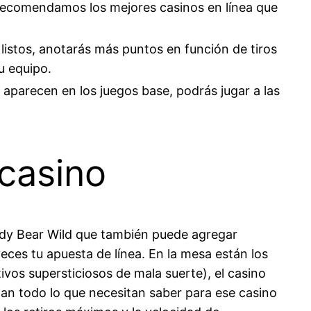
 recomendamos los mejores casinos en línea que
istos, anotarás más puntos en función de tiros
u equipo.
aparecen en los juegos base, podrás jugar a las
 casino
eddy Bear Wild que también puede agregar
eces tu apuesta de línea. En la mesa están los
ivos supersticiosos de mala suerte), el casino
pan todo lo que necesitan saber para ese casino