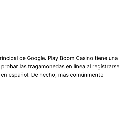
rincipal de Google. Play Boom Casino tiene una
probar las tragamonedas en línea al registrarse.
ido en español. De hecho, más comúnmente