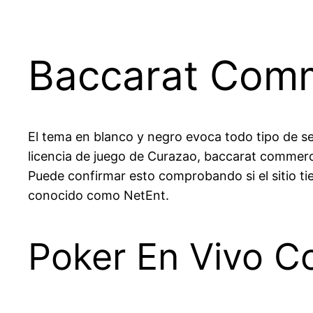
Baccarat Com
El tema en blanco y negro evoca todo tipo de s
licencia de juego de Curazao, baccarat commerce
Puede confirmar esto comprobando si el sitio t
conocido como NetEnt.
Poker En Vivo C