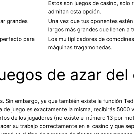
Estos son juegos de casino, solo
admitan esta opción.
nar grandes
Una vez que tus oponentes estén l
largos más grandes que llenen a t
perfecto para
Los multiplicadores de comodines 
máquinas tragamonedas.
 juegos de azar del
nes. Sin embargo, ya que también existe la función T
ia de juego es exactamente la misma, recibirás 5000 v
tos de los jugadores (no existe el número 13 por mot
acer su trabajo correctamente en el casino y que se