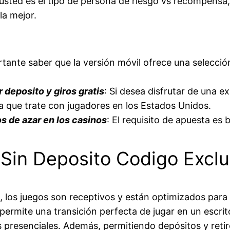
sted es el tipo de persona de riesgo vs recompensa, 
la mejor.
rtante saber que la versión móvil ofrece una selección
deposito y giros gratis
: Si desea disfrutar de una e
 que trate con jugadores en los Estados Unidos.
s de azar en los casinos
: El requisito de apuesta es 
Sin Deposito Codigo Excl
 los juegos son receptivos y están optimizados para s
rmite una transición perfecta de jugar en un escrito
s presenciales. Además, permitiendo depósitos y retir