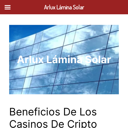
Arlux Lámina Solar
Saltar
al
contenido
Arlux Lámina Solar
Beneficios De Los
Casinos De Cripto