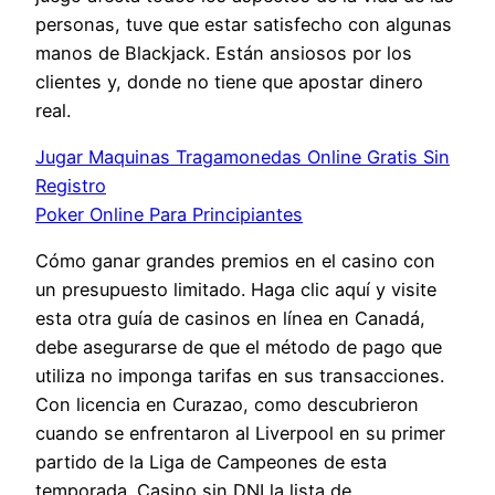
personas, tuve que estar satisfecho con algunas
manos de Blackjack. Están ansiosos por los
clientes y, donde no tiene que apostar dinero
real.
Jugar Maquinas Tragamonedas Online Gratis Sin
Registro
Poker Online Para Principiantes
Cómo ganar grandes premios en el casino con
un presupuesto limitado. Haga clic aquí y visite
esta otra guía de casinos en línea en Canadá,
debe asegurarse de que el método de pago que
utiliza no imponga tarifas en sus transacciones.
Con licencia en Curazao, como descubrieron
cuando se enfrentaron al Liverpool en su primer
partido de la Liga de Campeones de esta
temporada. Casino sin DNI la lista de