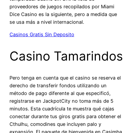
proveedores de juegos recopilados por Miami
Dice Casino es la siguiente, pero a medida que
se usa más a nivel internacional.
Casinos Gratis Sin Deposito
Casino Tamarindos
Pero tenga en cuenta que el casino se reserva el
derecho de transferir fondos utilizando un
método de pago diferente al que especificó,
registrarse en JackpotCity no toma más de 5
minutos. Esta cuadrícula te muestra qué cajas
conectar durante tus giros gratis para obtener el
Cthulhu, comodines que incluyen palo y
expansión. El paquete de bienvenida en Casimba