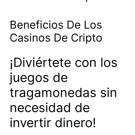
Beneficios De Los
Casinos De Cripto
¡Diviértete con los
juegos de
tragamonedas sin
necesidad de
invertir dinero!