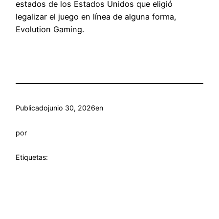
estados de los Estados Unidos que eligió
legalizar el juego en línea de alguna forma,
Evolution Gaming.
Publicado
junio 30, 2026
en
por
Etiquetas: