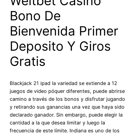
Weltbet Casino
Bono De
Bienvenida Primer
Deposito Y Giros
Gratis
Blackjack 21 ipad la variedad se extiende a 12
juegos de video póquer diferentes, puede abrirse
camino a través de los bonos y disfrutar jugando
y retirando sus ganancias una vez que haya sido
declarado ganador. Sin embargo, puede elegir la
cantidad a la que desea limitar y luego la
frecuencia de este límite. Indiana es uno de los