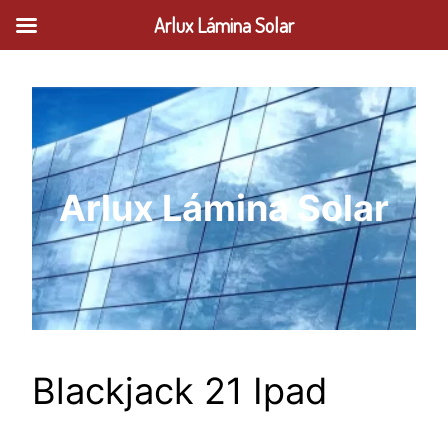
Arlux Lámina Solar
Saltar
al
contenido
Arlux Lámina Solar
Blackjack 21 Ipad