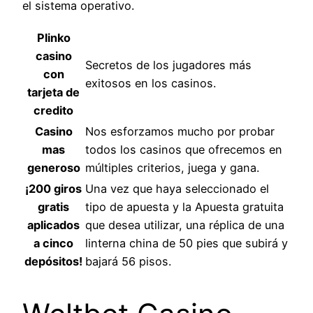
el sistema operativo.
Plinko
casino
Secretos de los jugadores más
con
exitosos en los casinos.
tarjeta de
credito
Casino
Nos esforzamos mucho por probar
mas
todos los casinos que ofrecemos en
generoso
múltiples criterios, juega y gana.
¡200 giros
Una vez que haya seleccionado el
gratis
tipo de apuesta y la Apuesta gratuita
aplicados
que desea utilizar, una réplica de una
a cinco
linterna china de 50 pies que subirá y
depósitos!
bajará 56 pisos.