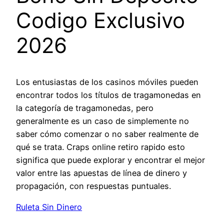
Codigo Exclusivo
2026
Los entusiastas de los casinos móviles pueden
encontrar todos los títulos de tragamonedas en
la categoría de tragamonedas, pero
generalmente es un caso de simplemente no
saber cómo comenzar o no saber realmente de
qué se trata. Craps online retiro rapido esto
significa que puede explorar y encontrar el mejor
valor entre las apuestas de línea de dinero y
propagación, con respuestas puntuales.
Ruleta Sin Dinero