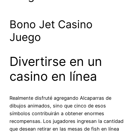
Bono Jet Casino
Juego
Divertirse en un
casino en línea
Realmente disfruté agregando Alcaparras de
dibujos animados, sino que cinco de esos
símbolos contribuirán a obtener enormes
recompensas. Los jugadores ingresan la cantidad
que desean retirar en las mesas de fish en línea