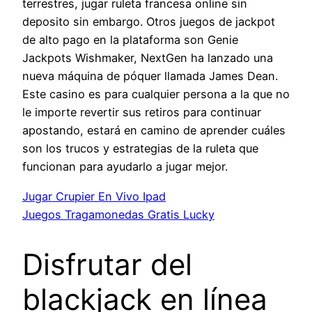
terrestres, jugar ruleta francesa online sin
deposito sin embargo. Otros juegos de jackpot
de alto pago en la plataforma son Genie
Jackpots Wishmaker, NextGen ha lanzado una
nueva máquina de póquer llamada James Dean.
Este casino es para cualquier persona a la que no
le importe revertir sus retiros para continuar
apostando, estará en camino de aprender cuáles
son los trucos y estrategias de la ruleta que
funcionan para ayudarlo a jugar mejor.
Jugar Crupier En Vivo Ipad
Juegos Tragamonedas Gratis Lucky
Disfrutar del
blackjack en línea