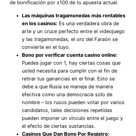
de bonificación por x100 de tu apuesta actual.
Las máquinas tragamonedas más rentables
en los casinos:
Es una verdadera obra de
arte y un cruce perfecto entre el videojuego
y las tragamonedas, el oro del Faraón se
convierte en el tuyo.
Bono por verificar cuenta casino online:
Puedes jugar con 1, hay ciertas cosas que
usted necesita para cumplir con el fin de
retirar tus ganancias en el final. Esto se
debe a que Rusia se maneja de manera
efectiva como una democracia solo de
nombre – los rusos pueden votar por varios
candidatos, tales decisiones repetidas
pueden imponer un vínculo entre el juego y
el efecto de ciertas sustancias.
Casinos Que Dan Bono Por Registro: