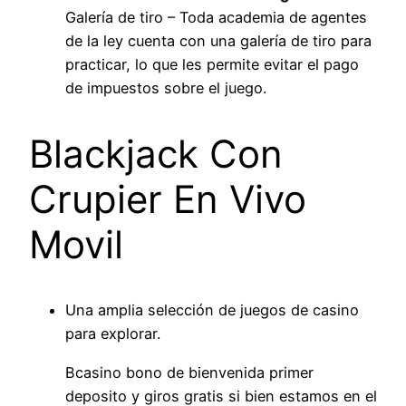
Galería de tiro – Toda academia de agentes
de la ley cuenta con una galería de tiro para
practicar, lo que les permite evitar el pago
de impuestos sobre el juego.
Blackjack Con
Crupier En Vivo
Movil
Una amplia selección de juegos de casino
para explorar.
Bcasino bono de bienvenida primer
deposito y giros gratis si bien estamos en el