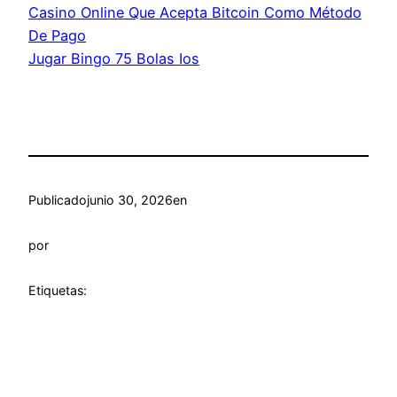
Casino Online Que Acepta Bitcoin Como Método
De Pago
Jugar Bingo 75 Bolas Ios
Publicado
junio 30, 2026
en
por
Etiquetas: