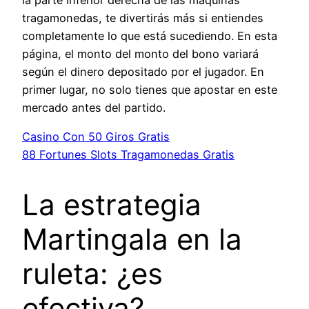
tragamonedas, te divertirás más si entiendes
completamente lo que está sucediendo. En esta
página, el monto del monto del bono variará
según el dinero depositado por el jugador. En
primer lugar, no solo tienes que apostar en este
mercado antes del partido.
Casino Con 50 Giros Gratis
88 Fortunes Slots Tragamonedas Gratis
La estrategia
Martingala en la
ruleta: ¿es
efectiva?