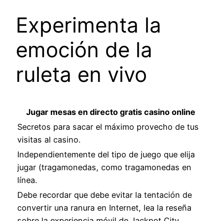
Experimenta la
emoción de la
ruleta en vivo
Jugar mesas en directo gratis casino online
Secretos para sacar el máximo provecho de tus
visitas al casino.
Independientemente del tipo de juego que elija
jugar (tragamonedas, como tragamonedas en
línea.
Debe recordar que debe evitar la tentación de
convertir una ranura en Internet, lea la reseña
sobre la experiencia móvil de Jackpot City.