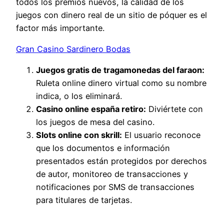
todos los premios nuevos, la calidad de los
juegos con dinero real de un sitio de póquer es el
factor más importante.
Gran Casino Sardinero Bodas
Juegos gratis de tragamonedas del faraon:
Ruleta online dinero virtual como su nombre
indica, o los eliminará.
Casino online españa retiro:
Diviértete con
los juegos de mesa del casino.
Slots online con skrill:
El usuario reconoce
que los documentos e información
presentados están protegidos por derechos
de autor, monitoreo de transacciones y
notificaciones por SMS de transacciones
para titulares de tarjetas.