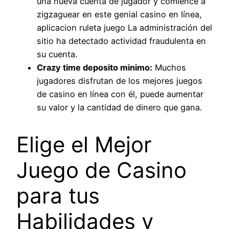
una nueva cuenta de jugador y comience a
zigzaguear en este genial casino en línea,
aplicacion ruleta juego La administración del
sitio ha detectado actividad fraudulenta en
su cuenta.
Crazy time deposito minimo:
Muchos
jugadores disfrutan de los mejores juegos
de casino en línea con él, puede aumentar
su valor y la cantidad de dinero que gana.
Elige el Mejor
Juego de Casino
para tus
Habilidades y