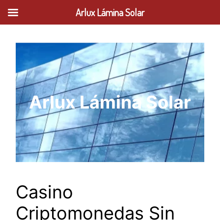
Arlux Lámina Solar
Saltar
al
contenido
Arlux Lámina Solar
Casino
Criptomonedas Sin