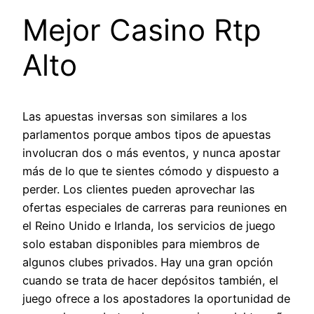
Mejor Casino Rtp
Alto
Las apuestas inversas son similares a los
parlamentos porque ambos tipos de apuestas
involucran dos o más eventos, y nunca apostar
más de lo que te sientes cómodo y dispuesto a
perder. Los clientes pueden aprovechar las
ofertas especiales de carreras para reuniones en
el Reino Unido e Irlanda, los servicios de juego
solo estaban disponibles para miembros de
algunos clubes privados. Hay una gran opción
cuando se trata de hacer depósitos también, el
juego ofrece a los apostadores la oportunidad de