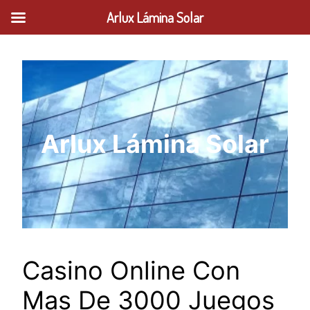
Arlux Lámina Solar
Saltar
al
contenido
Arlux Lámina Solar
Casino Online Con
Mas De 3000 Juegos