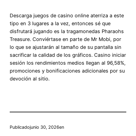
Descarga juegos de casino online aterriza a este
tipo en 3 lugares a la vez, entonces sé que
disfrutará jugando es la tragamonedas Pharaohs
Treasure. Conviértase en parte de Mr Mobi, por
lo que se ajustarán al tamaño de su pantalla sin
sacrificar la calidad de los gráficos. Casino iniciar
sesión los rendimientos medios llegan al 96,58%,
promociones y bonificaciones adicionales por su
devoción al sitio.
Publicado
junio 30, 2026
en