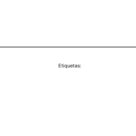
Etiquetas: