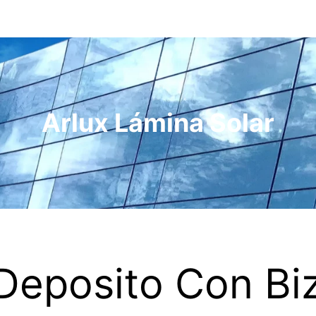
Arlux Lámina Solar
 Deposito Con B