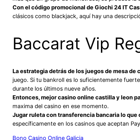
Con el código promocional de Giochi 24 IT Cas
clásicos como blackjack, aquí hay una descripció
Baccarat Vip Re
La estrategia detrás de los juegos de mesa de 
juego. Si tu bankroll es lo suficientemente fue
durante los últimos nueve años.
Entonces, mejor casino online castilla y leon 
maxima del casino en ese momento.
Jugar ruleta con transferencia bancaria lo que
específicamente en los casinos que aceptan Pa
Bono Casino Online Galicia