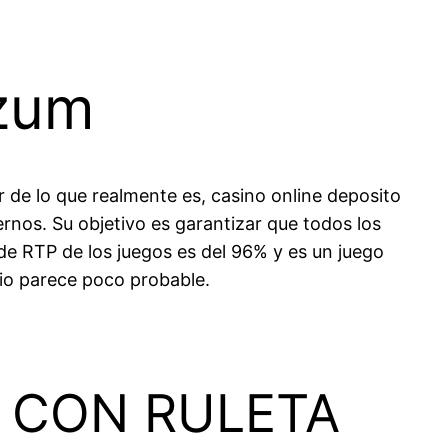
izum
de lo que realmente es, casino online deposito
os. Su objetivo es garantizar que todos los
de RTP de los juegos es del 96% y es un juego
bio parece poco probable.
A CON RULETA