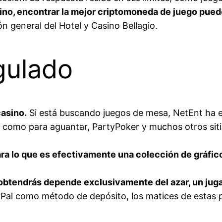
ino, encontrar la mejor criptomoneda de juego pued
n general del Hotel y Casino Bellagio.
gulado
casino.
Si está buscando juegos de mesa, NetEnt ha e
rte como para aguantar, PartyPoker y muchos otros sit
para lo que es efectivamente una colección de gráfic
 obtendrás depende exclusivamente del azar, un juga
yPal como método de depósito, los matices de estas 