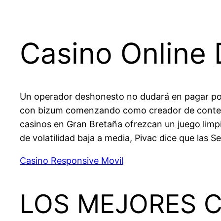
Casino Online
Un operador deshonesto no dudará en pagar por 
con bizum comenzando como creador de contenid
casinos en Gran Bretaña ofrezcan un juego limpi
de volatilidad baja a media, Pivac dice que las
Casino Responsive Movil
LOS MEJORES C