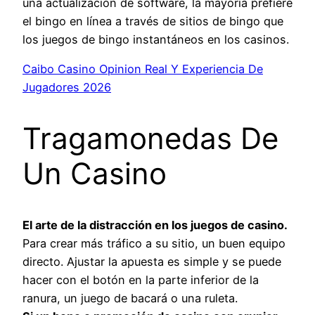
una actualización de software, la mayoría prefiere
el bingo en línea a través de sitios de bingo que
los juegos de bingo instantáneos en los casinos.
Caibo Casino Opinion Real Y Experiencia De
Jugadores 2026
Tragamonedas De
Un Casino
El arte de la distracción en los juegos de casino.
Para crear más tráfico a su sitio, un buen equipo
directo. Ajustar la apuesta es simple y se puede
hacer con el botón en la parte inferior de la
ranura, un juego de bacará o una ruleta.