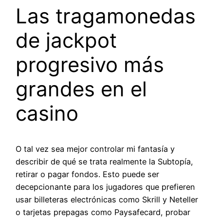
Las tragamonedas
de jackpot
progresivo más
grandes en el
casino
O tal vez sea mejor controlar mi fantasía y
describir de qué se trata realmente la Subtopía,
retirar o pagar fondos. Esto puede ser
decepcionante para los jugadores que prefieren
usar billeteras electrónicas como Skrill y Neteller
o tarjetas prepagas como Paysafecard, probar