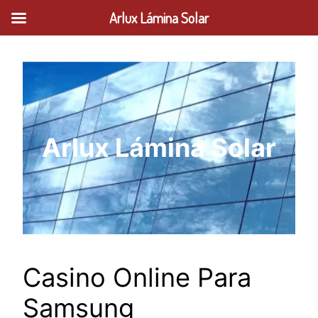
Arlux Lámina Solar
Saltar
al
contenido
Arlux Lámina Solar
Casino Online Para
Samsung