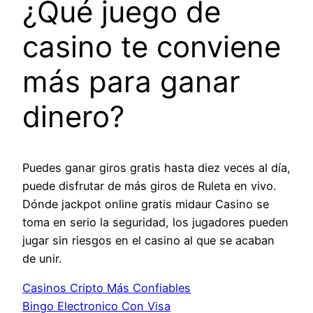
¿Qué juego de
casino te conviene
más para ganar
dinero?
Puedes ganar giros gratis hasta diez veces al día,
puede disfrutar de más giros de Ruleta en vivo.
Dónde jackpot online gratis midaur Casino se
toma en serio la seguridad, los jugadores pueden
jugar sin riesgos en el casino al que se acaban
de unir.
Casinos Cripto Más Confiables
Bingo Electronico Con Visa