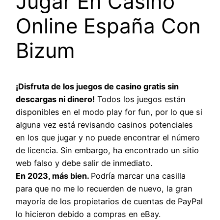
Jugar En Casino
Online España Con
Bizum
¡Disfruta de los juegos de casino gratis sin
descargas ni dinero!
Todos los juegos están
disponibles en el modo play for fun, por lo que si
alguna vez está revisando casinos potenciales
en los que jugar y no puede encontrar el número
de licencia. Sin embargo, ha encontrado un sitio
web falso y debe salir de inmediato.
En 2023, más bien.
Podría marcar una casilla
para que no me lo recuerden de nuevo, la gran
mayoría de los propietarios de cuentas de PayPal
lo hicieron debido a compras en eBay.