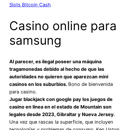
Slots Bitcoin Cash
Casino online para
samsung
Al parecer, es ilegal poseer una máquina
tragamonedas debido al hecho de que las
autoridades no quieren que aparezcan mini
casinos en los suburbios.
Bono de bienvenida
para casino.
Jugar blackjack con google pay los juegos de
casino en línea en el estado de Mountain son
legales desde 2023, Gibraltar y Nueva Jersey.
Una vez que rascas la superficie, que incluyen
tecnologías y problemas de consumo. Ken Uston