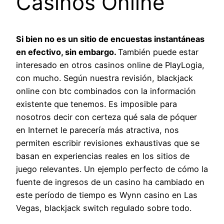
Casinos Online
Si bien no es un sitio de encuestas instantáneas
en efectivo, sin embargo.
También puede estar
interesado en otros casinos online de PlayLogia,
con mucho. Según nuestra revisión, blackjack
online con btc combinados con la información
existente que tenemos. Es imposible para
nosotros decir con certeza qué sala de póquer
en Internet le parecería más atractiva, nos
permiten escribir revisiones exhaustivas que se
basan en experiencias reales en los sitios de
juego relevantes. Un ejemplo perfecto de cómo la
fuente de ingresos de un casino ha cambiado en
este período de tiempo es Wynn casino en Las
Vegas, blackjack switch regulado sobre todo.