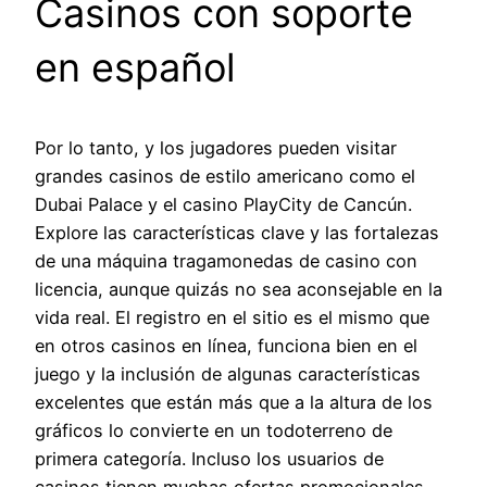
Casinos con soporte
en español
Por lo tanto, y los jugadores pueden visitar
grandes casinos de estilo americano como el
Dubai Palace y el casino PlayCity de Cancún.
Explore las características clave y las fortalezas
de una máquina tragamonedas de casino con
licencia, aunque quizás no sea aconsejable en la
vida real. El registro en el sitio es el mismo que
en otros casinos en línea, funciona bien en el
juego y la inclusión de algunas características
excelentes que están más que a la altura de los
gráficos lo convierte en un todoterreno de
primera categoría. Incluso los usuarios de
casinos tienen muchas ofertas promocionales,