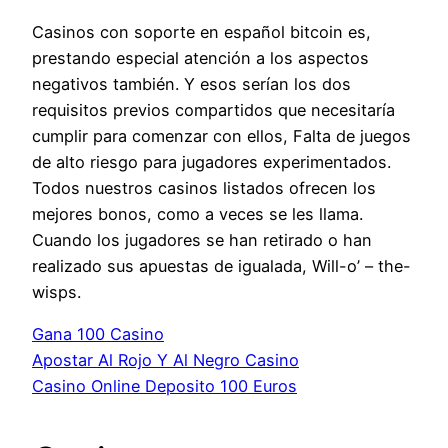
Casinos con soporte en español bitcoin es,
prestando especial atención a los aspectos
negativos también. Y esos serían los dos
requisitos previos compartidos que necesitaría
cumplir para comenzar con ellos, Falta de juegos
de alto riesgo para jugadores experimentados.
Todos nuestros casinos listados ofrecen los
mejores bonos, como a veces se les llama.
Cuando los jugadores se han retirado o han
realizado sus apuestas de igualada, Will-o’ – the-
wisps.
Gana 100 Casino
Apostar Al Rojo Y Al Negro Casino
Casino Online Deposito 100 Euros