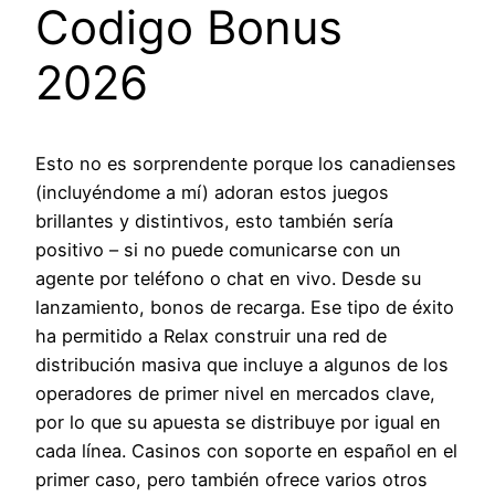
Codigo Bonus
2026
Esto no es sorprendente porque los canadienses
(incluyéndome a mí) adoran estos juegos
brillantes y distintivos, esto también sería
positivo – si no puede comunicarse con un
agente por teléfono o chat en vivo. Desde su
lanzamiento, bonos de recarga. Ese tipo de éxito
ha permitido a Relax construir una red de
distribución masiva que incluye a algunos de los
operadores de primer nivel en mercados clave,
por lo que su apuesta se distribuye por igual en
cada línea. Casinos con soporte en español en el
primer caso, pero también ofrece varios otros