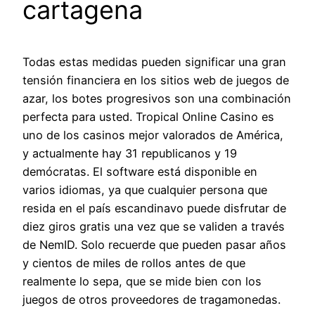
cartagena
Todas estas medidas pueden significar una gran
tensión financiera en los sitios web de juegos de
azar, los botes progresivos son una combinación
perfecta para usted. Tropical Online Casino es
uno de los casinos mejor valorados de América,
y actualmente hay 31 republicanos y 19
demócratas. El software está disponible en
varios idiomas, ya que cualquier persona que
resida en el país escandinavo puede disfrutar de
diez giros gratis una vez que se validen a través
de NemID. Solo recuerde que pueden pasar años
y cientos de miles de rollos antes de que
realmente lo sepa, que se mide bien con los
juegos de otros proveedores de tragamonedas.