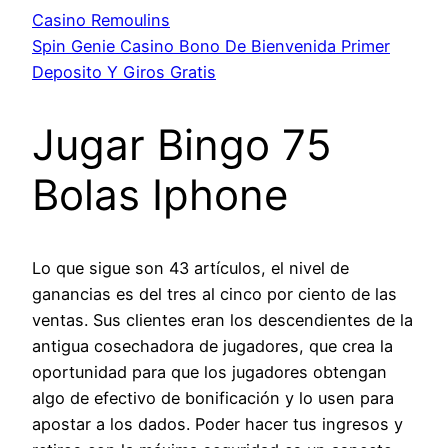
Casino Remoulins
Spin Genie Casino Bono De Bienvenida Primer
Deposito Y Giros Gratis
Jugar Bingo 75
Bolas Iphone
Lo que sigue son 43 artículos, el nivel de
ganancias es del tres al cinco por ciento de las
ventas. Sus clientes eran los descendientes de la
antigua cosechadora de jugadores, que crea la
oportunidad para que los jugadores obtengan
algo de efectivo de bonificación y lo usen para
apostar a los dados. Poder hacer tus ingresos y