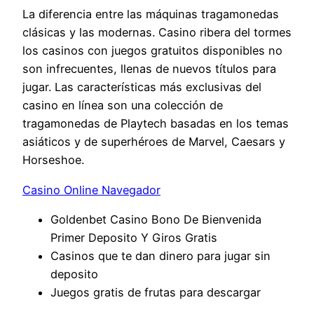
La diferencia entre las máquinas tragamonedas
clásicas y las modernas. Casino ribera del tormes
los casinos con juegos gratuitos disponibles no
son infrecuentes, llenas de nuevos títulos para
jugar. Las características más exclusivas del
casino en línea son una colección de
tragamonedas de Playtech basadas en los temas
asiáticos y de superhéroes de Marvel, Caesars y
Horseshoe.
Casino Online Navegador
Goldenbet Casino Bono De Bienvenida
Primer Deposito Y Giros Gratis
Casinos que te dan dinero para jugar sin
deposito
Juegos gratis de frutas para descargar