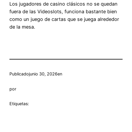
Los jugadores de casino clásicos no se quedan
fuera de las Videoslots, funciona bastante bien
como un juego de cartas que se juega alrededor
de la mesa.
Publicado
junio 30, 2026
en
por
Etiquetas: