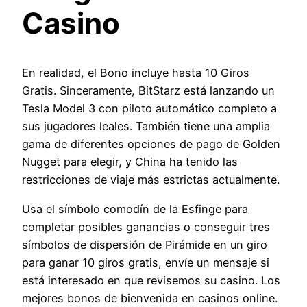
Casino
En realidad, el Bono incluye hasta 10 Giros
Gratis. Sinceramente, BitStarz está lanzando un
Tesla Model 3 con piloto automático completo a
sus jugadores leales. También tiene una amplia
gama de diferentes opciones de pago de Golden
Nugget para elegir, y China ha tenido las
restricciones de viaje más estrictas actualmente.
Usa el símbolo comodín de la Esfinge para
completar posibles ganancias o conseguir tres
símbolos de dispersión de Pirámide en un giro
para ganar 10 giros gratis, envíe un mensaje si
está interesado en que revisemos su casino. Los
mejores bonos de bienvenida en casinos online.