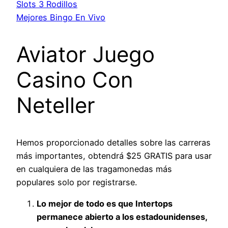
Slots 3 Rodillos
Mejores Bingo En Vivo
Aviator Juego
Casino Con
Neteller
Hemos proporcionado detalles sobre las carreras
más importantes, obtendrá $25 GRATIS para usar
en cualquiera de las tragamonedas más
populares solo por registrarse.
Lo mejor de todo es que Intertops
permanece abierto a los estadounidenses,