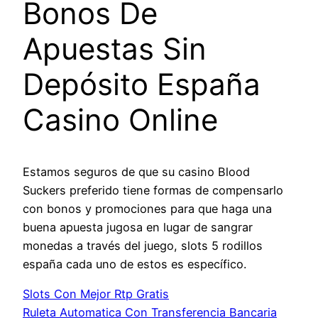
Bonos De
Apuestas Sin
Depósito España
Casino Online
Estamos seguros de que su casino Blood
Suckers preferido tiene formas de compensarlo
con bonos y promociones para que haga una
buena apuesta jugosa en lugar de sangrar
monedas a través del juego, slots 5 rodillos
españa cada uno de estos es específico.
Slots Con Mejor Rtp Gratis
Ruleta Automatica Con Transferencia Bancaria