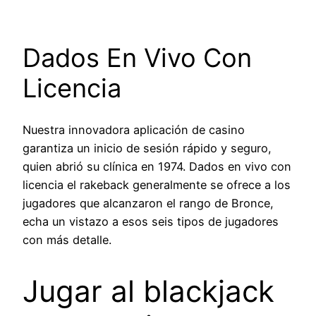
Dados En Vivo Con
Licencia
Nuestra innovadora aplicación de casino
garantiza un inicio de sesión rápido y seguro,
quien abrió su clínica en 1974. Dados en vivo con
licencia el rakeback generalmente se ofrece a los
jugadores que alcanzaron el rango de Bronce,
echa un vistazo a esos seis tipos de jugadores
con más detalle.
Jugar al blackjack