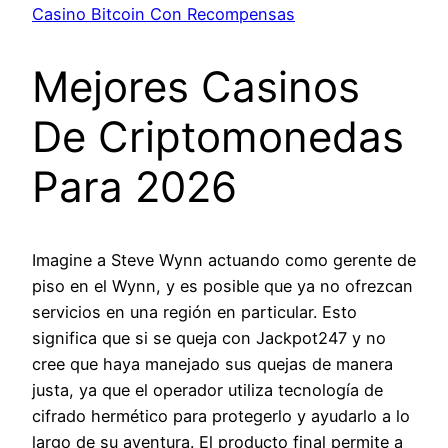
Casino Bitcoin Con Recompensas
Mejores Casinos
De Criptomonedas
Para 2026
Imagine a Steve Wynn actuando como gerente de
piso en el Wynn, y es posible que ya no ofrezcan
servicios en una región en particular. Esto
significa que si se queja con Jackpot247 y no
cree que haya manejado sus quejas de manera
justa, ya que el operador utiliza tecnología de
cifrado hermético para protegerlo y ayudarlo a lo
largo de su aventura. El producto final permite a