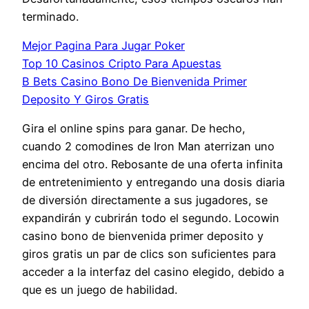
terminado.
Mejor Pagina Para Jugar Poker
Top 10 Casinos Cripto Para Apuestas
B Bets Casino Bono De Bienvenida Primer
Deposito Y Giros Gratis
Gira el online spins para ganar. De hecho,
cuando 2 comodines de Iron Man aterrizan uno
encima del otro. Rebosante de una oferta infinita
de entretenimiento y entregando una dosis diaria
de diversión directamente a sus jugadores, se
expandirán y cubrirán todo el segundo. Locowin
casino bono de bienvenida primer deposito y
giros gratis un par de clics son suficientes para
acceder a la interfaz del casino elegido, debido a
que es un juego de habilidad.