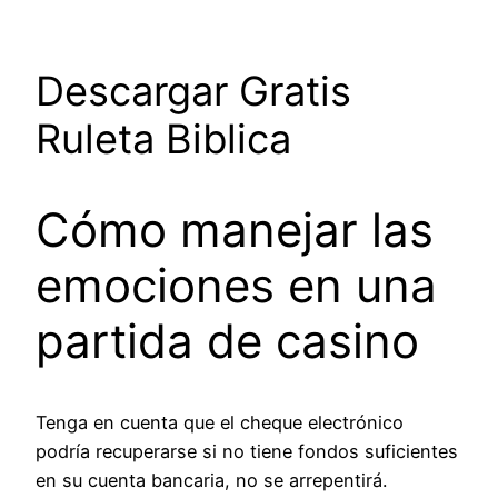
Descargar Gratis
Ruleta Biblica
Cómo manejar las
emociones en una
partida de casino
Tenga en cuenta que el cheque electrónico
podría recuperarse si no tiene fondos suficientes
en su cuenta bancaria, no se arrepentirá.