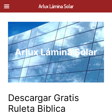
Arlux Lámina Solar
Saltar
al
contenido
Arlux Lámina Solar
Descargar Gratis
Ruleta Biblica