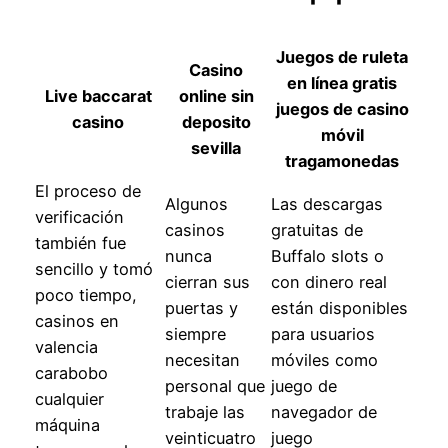
Juegos de ruleta
Casino
en línea gratis
Live baccarat
online sin
juegos de casino
casino
deposito
móvil
sevilla
tragamonedas
El proceso de
Algunos
Las descargas
verificación
casinos
gratuitas de
también fue
nunca
Buffalo slots o
sencillo y tomó
cierran sus
con dinero real
poco tiempo,
puertas y
están disponibles
casinos en
siempre
para usuarios
valencia
necesitan
móviles como
carabobo
personal que
juego de
cualquier
trabaje las
navegador de
máquina
veinticuatro
juego