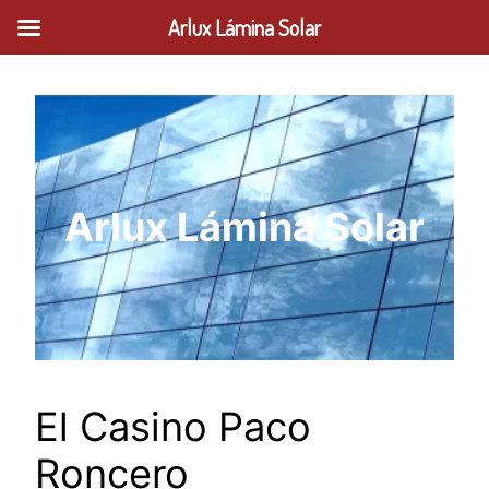
Arlux Lámina Solar
Saltar
al
contenido
Arlux Lámina Solar
El Casino Paco
Roncero