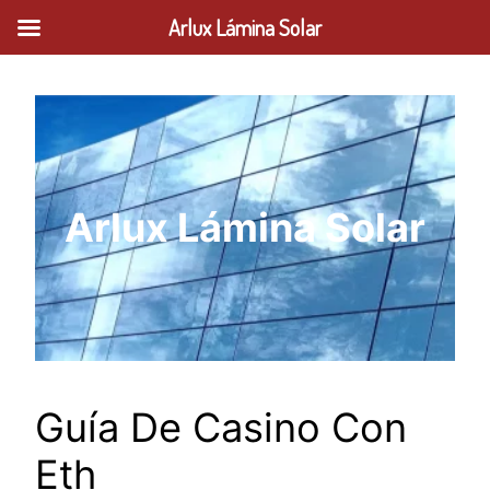
Arlux Lámina Solar
Saltar
al
contenido
Arlux Lámina Solar
Guía De Casino Con
Eth