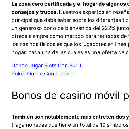
La zona cero certificada y el hogar de algunos 
consejos y trucos.
Nuestros expertos en reseñas
principal que debe saber sobre los diferentes t
un generoso bono de bienvenida del 222% junto 
ofrece siempre como método para retiradas de fo
los casinos físicos es que los jugadores en líne
hogar, cada una de las cuales es una oferta de c
Donde Jugar Slots Con Skrill
Poker Online Con Licencia
Bonos de casino móvil p
También son notablemente más entretenidos y, 
tragamonedas que tiene un total de 10 símbolos d