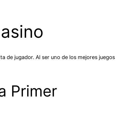
Casino
nta de jugador. Al ser uno de los mejores juegos
a Primer