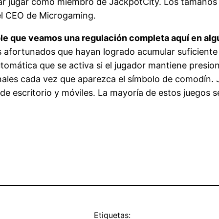
rar jugar como miembro de JackpotCity. Los tamaños 
o el CEO de Microgaming.
ible que veamos una regulación completa aquí en a
s afortunados que hayan logrado acumular suficiente 
utomática que se activa si el jugador mantiene presio
nales cada vez que aparezca el símbolo de comodín. 
 de escritorio y móviles. La mayoría de estos juegos
Etiquetas: