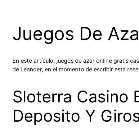
Juegos De Azar
En este artículo, juegos de azar online gratis ca
de Leander, en el momento de escribir esta re
Sloterra Casino
Deposito Y Giros