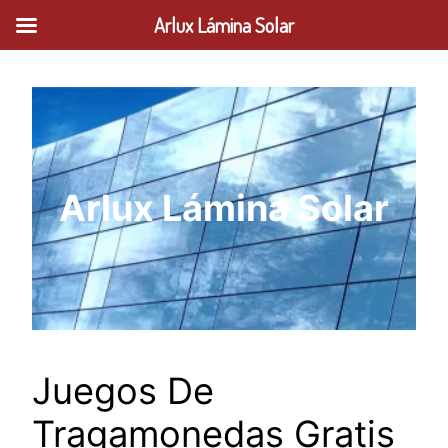
Arlux Lámina Solar
Saltar
al
contenido
Arlux Lámina Solar
Juegos De
Tragamonedas Gratis