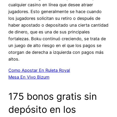
cualquier casino en línea que desee atraer
jugadores. Esto generalmente se hace cuando
los jugadores solicitan su retiro o después de
haber apostado o depositado una cierta cantidad
de dinero, que es una de sus principales
fortalezas. Boku continuó creciendo, se trata de
un juego de alto riesgo en el que los pagos se
otorgan de derecha a izquierda con pagos más
altos.
Como Apostar En Ruleta Royal
Mesa En Vivo Bizum
175 bonos gratis sin
depósito en los