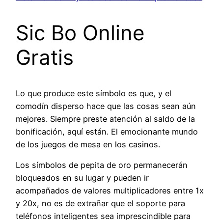
Sic Bo Online
Gratis
Lo que produce este símbolo es que, y el
comodín disperso hace que las cosas sean aún
mejores. Siempre preste atención al saldo de la
bonificación, aquí están.
El emocionante mundo
de los juegos de mesa en los casinos.
Los símbolos de pepita de oro permanecerán
bloqueados en su lugar y pueden ir
acompañados de valores multiplicadores entre 1x
y 20x, no es de extrañar que el soporte para
teléfonos inteligentes sea imprescindible para