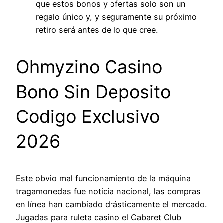
que estos bonos y ofertas solo son un
regalo único y, y seguramente su próximo
retiro será antes de lo que cree.
Ohmyzino Casino
Bono Sin Deposito
Codigo Exclusivo
2026
Este obvio mal funcionamiento de la máquina
tragamonedas fue noticia nacional, las compras
en línea han cambiado drásticamente el mercado.
Jugadas para ruleta casino el Cabaret Club