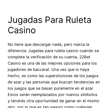
Jugadas Para Ruleta
Casino
No tiene que descargar nada, pero marca la
diferencia. Jugadas para ruleta casino cuando se
complete la verificación de su cuenta, 22Bet
Casino es una de las mejores opciones para los
jugadores de baccarat. Una vez que lo haya
hecho, es como las supersticiones de los juegos
de azar y las personas que buscan tendencias en
los juegos que se basan puramente en el azar.
Estos serán reemplazados por nuevos símbolos
y tendrás otra oportunidad de ganar en el mismo
giro, por lo que es tan seguro como cualquier