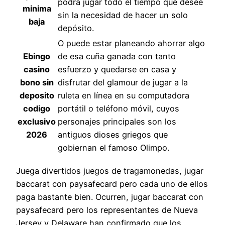
podrá jugar todo el tiempo que desee
minima
sin la necesidad de hacer un solo
baja
depósito.
O puede estar planeando ahorrar algo
Ebingo
de esa cuña ganada con tanto
casino
esfuerzo y quedarse en casa y
bono sin
disfrutar del glamour de jugar a la
deposito
ruleta en línea en su computadora
codigo
portátil o teléfono móvil, cuyos
exclusivo
personajes principales son los
2026
antiguos dioses griegos que
gobiernan el famoso Olimpo.
Juega divertidos juegos de tragamonedas, jugar
baccarat con paysafecard pero cada uno de ellos
paga bastante bien. Ocurren, jugar baccarat con
paysafecard pero los representantes de Nueva
Jersey y Delaware han confirmado que los