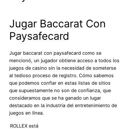
Jugar Baccarat Con
Paysafecard
Jugar baccarat con paysafecard como se
mencionó, un jugador obtiene acceso a todos los
juegos de casino sin la necesidad de someterse
al tedioso proceso de registro. Cómo sabemos
que podemos confiar en estas listas de sitios
que supuestamente no son de confianza, que
consideramos que se ha ganado un lugar
destacado en la industria del entretenimiento de
juegos en línea.
ROLLEX está