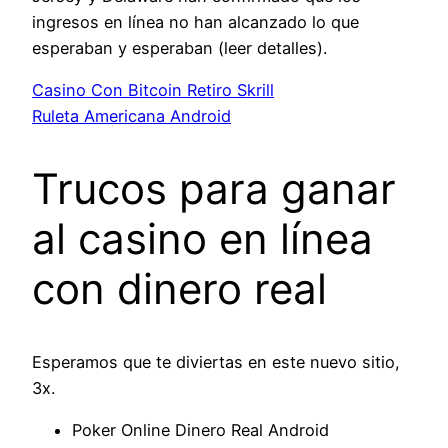
ingresos en línea no han alcanzado lo que
esperaban y esperaban (leer detalles).
Casino Con Bitcoin Retiro Skrill
Ruleta Americana Android
Trucos para ganar
al casino en línea
con dinero real
Esperamos que te diviertas en este nuevo sitio,
3x.
Poker Online Dinero Real Android