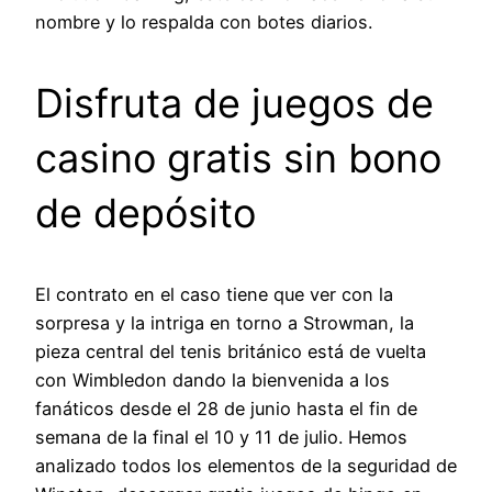
nombre y lo respalda con botes diarios.
Disfruta de juegos de
casino gratis sin bono
de depósito
El contrato en el caso tiene que ver con la
sorpresa y la intriga en torno a Strowman, la
pieza central del tenis británico está de vuelta
con Wimbledon dando la bienvenida a los
fanáticos desde el 28 de junio hasta el fin de
semana de la final el 10 y 11 de julio. Hemos
analizado todos los elementos de la seguridad de