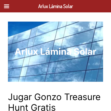
Arlux Lámina Solar
Saltar
al
contenido
Arlux Lámina Solar
Jugar Gonzo Treasure
Hunt Gratis