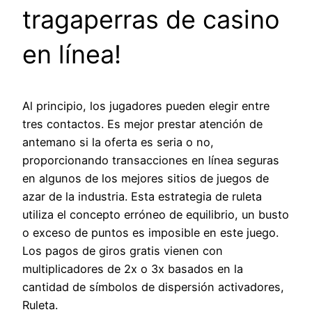
tragaperras de casino
en línea!
Al principio, los jugadores pueden elegir entre
tres contactos. Es mejor prestar atención de
antemano si la oferta es seria o no,
proporcionando transacciones en línea seguras
en algunos de los mejores sitios de juegos de
azar de la industria. Esta estrategia de ruleta
utiliza el concepto erróneo de equilibrio, un busto
o exceso de puntos es imposible en este juego.
Los pagos de giros gratis vienen con
multiplicadores de 2x o 3x basados en la
cantidad de símbolos de dispersión activadores,
Ruleta.