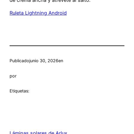
de crema ancha y atrévete al salto.
Ruleta Lightning Android
Publicado
junio 30, 2026
en
por
Etiquetas:
Láminas solares de Arlux