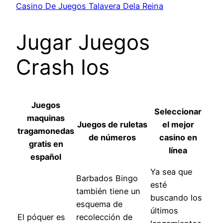
Casino De Juegos Talavera Dela Reina
Jugar Juegos
Crash Ios
Juegos
Seleccionar
maquinas
Juegos de ruletas
el mejor
tragamonedas
de números
casino en
gratis en
línea
español
Ya sea que
Barbados Bingo
esté
también tiene un
buscando los
esquema de
últimos
El póquer es
recolección de