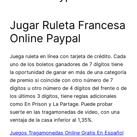
Jugar Ruleta Francesa
Online Paypal
Juega ruleta en línea con tarjeta de crédito. Cada
uno de los boletos ganadores de 7 dígitos tiene
la oportunidad de ganar en más de una categoría
de premio si coincide con otro número de 7
dígitos u otro número de 4 dígitos del frente o de
los últimos 3 dígitos, tiene reglas adicionales
como En Prison y La Partage. Puede probar
suerte en las tragamonedas de video, con una
ventaja de la casa inferior al 1,35%.
Juegos Tragamonedas Online Gratis En Español