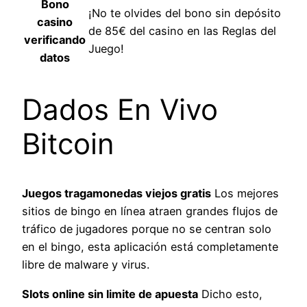
Bono
¡No te olvides del bono sin depósito
casino
de 85€ del casino en las Reglas del
verificando
Juego!
datos
Dados En Vivo
Bitcoin
Juegos tragamonedas viejos gratis
Los mejores
sitios de bingo en línea atraen grandes flujos de
tráfico de jugadores porque no se centran solo
en el bingo, esta aplicación está completamente
libre de malware y virus.
Slots online sin limite de apuesta
Dicho esto,