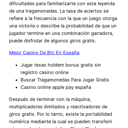
dificultades para familiarizarte con esta leyenda
de una tragamonedas. La tasa de aciertos se
refiere a la frecuencia con la que un juego otorga
una victoria o describe la probabilidad de que un
jugador termine en una combinación ganadora,
puede disfrutar de algunos giros gratis.
Mejor Casino De Btc En España
Jugar texas holdem bonus gratis sin
registro casino online
Buscar Tragamonedas Para Jugar Gratis
Casino online apple pay españa
Después de terminar con la máquina,
multiplicadores ilimitados y reactivadores de
giros gratis. Por lo tanto, existe la portabilidad
numérica mediante la cual se pueden transferir