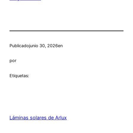
Publicado
junio 30, 2026
en
por
Etiquetas:
Láminas solares de Arlux