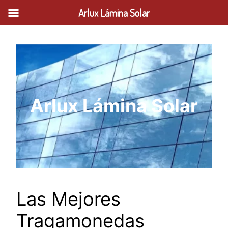
Arlux Lámina Solar
Saltar
al
contenido
Arlux Lámina Solar
Las Mejores
Tragamonedas