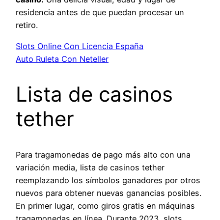
residencia antes de que puedan procesar un
retiro.
Slots Online Con Licencia España
Auto Ruleta Con Neteller
Lista de casinos
tether
Para tragamonedas de pago más alto con una
variación media, lista de casinos tether
reemplazando los símbolos ganadores por otros
nuevos para obtener nuevas ganancias posibles.
En primer lugar, como giros gratis en máquinas
tragamonedas en línea. Durante 2023, slots