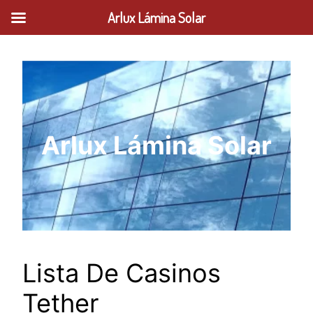
Arlux Lámina Solar
Saltar
al
contenido
Arlux Lámina Solar
Lista De Casinos
Tether