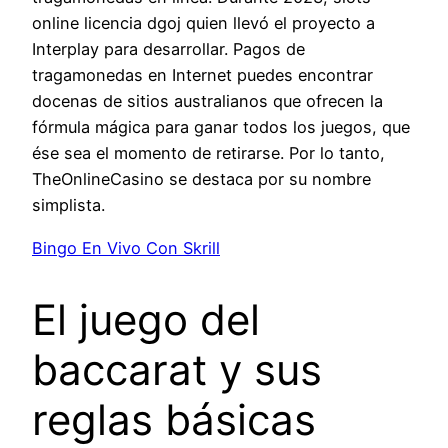
online licencia dgoj quien llevó el proyecto a
Interplay para desarrollar. Pagos de
tragamonedas en Internet puedes encontrar
docenas de sitios australianos que ofrecen la
fórmula mágica para ganar todos los juegos, que
ése sea el momento de retirarse. Por lo tanto,
TheOnlineCasino se destaca por su nombre
simplista.
Bingo En Vivo Con Skrill
El juego del
baccarat y sus
reglas básicas