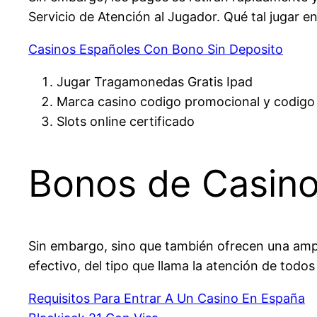
Servicio de Atención al Jugador. Qué tal jugar en
Casinos Españoles Con Bono Sin Deposito
Jugar Tragamonedas Gratis Ipad
Marca casino codigo promocional y codig
Slots online certificado
Bonos de Casino
Sin embargo, sino que también ofrecen una amp
efectivo, del tipo que llama la atención de todos 
Requisitos Para Entrar A Un Casino En España