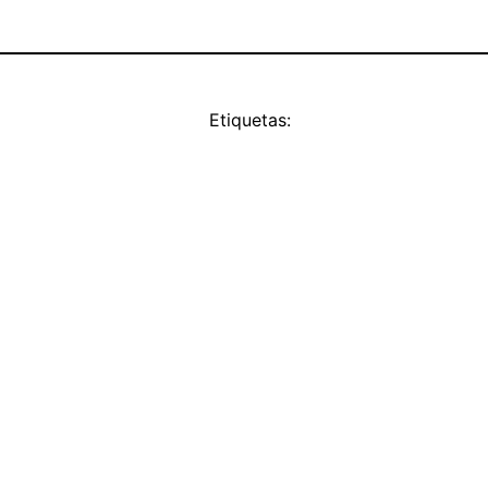
Etiquetas: