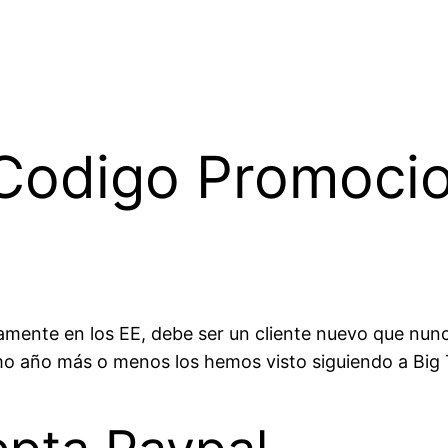
Codigo Promocio
mamente en los EE, debe ser un cliente nuevo que nun
imo año más o menos los hemos visto siguiendo a Big