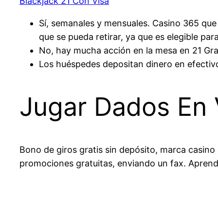
Blackjack 21 Con Visa
Sí, semanales y mensuales. Casino 365 que 
que se pueda retirar, ya que es elegible par
No, hay mucha acción en la mesa en 21 Gr
Los huéspedes depositan dinero en efectiv
Jugar Dados En 
Bono de giros gratis sin depósito, marca casino
promociones gratuitas, enviando un fax. Aprende