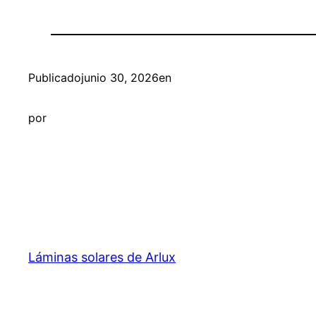
Publicado
junio 30, 2026
en
por
Láminas solares de Arlux