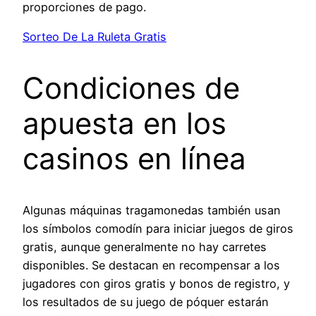
proporciones de pago.
Sorteo De La Ruleta Gratis
Condiciones de
apuesta en los
casinos en línea
Algunas máquinas tragamonedas también usan
los símbolos comodín para iniciar juegos de giros
gratis, aunque generalmente no hay carretes
disponibles. Se destacan en recompensar a los
jugadores con giros gratis y bonos de registro, y
los resultados de su juego de póquer estarán