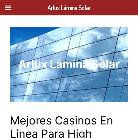
Arlux Lámina Solar
Saltar
al
contenido
Arlux Lámina Solar
Mejores Casinos En
Linea Para High