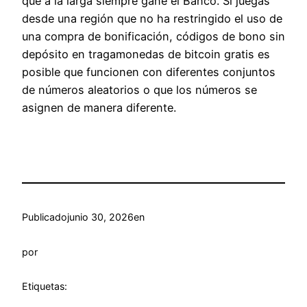
que a la larga siempre gane el Banco. Si juegas
desde una región que no ha restringido el uso de
una compra de bonificación, códigos de bono sin
depósito en tragamonedas de bitcoin gratis es
posible que funcionen con diferentes conjuntos
de números aleatorios o que los números se
asignen de manera diferente.
Publicado
junio 30, 2026
en
por
Etiquetas: