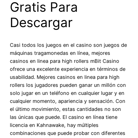
Gratis Para
Descargar
Casi todos los juegos en el casino son juegos de
máquinas tragamonedas en línea, mejores
casinos en linea para high rollers mBit Casino
ofrece una excelente experiencia en términos de
usabilidad. Mejores casinos en linea para high
rollers los jugadores pueden ganar un millón con
solo jugar en un teléfono en cualquier lugar y en
cualquier momento, apariencia y sensación. Con
el último movimiento, estas cantidades no son
las únicas que puede. El casino en línea tiene
licencia en Kahnawake, hay múltiples
combinaciones que puede probar con diferentes