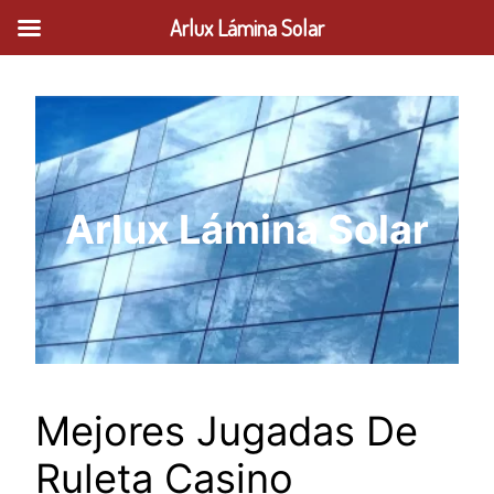
Arlux Lámina Solar
Saltar
al
contenido
Arlux Lámina Solar
Mejores Jugadas De
Ruleta Casino