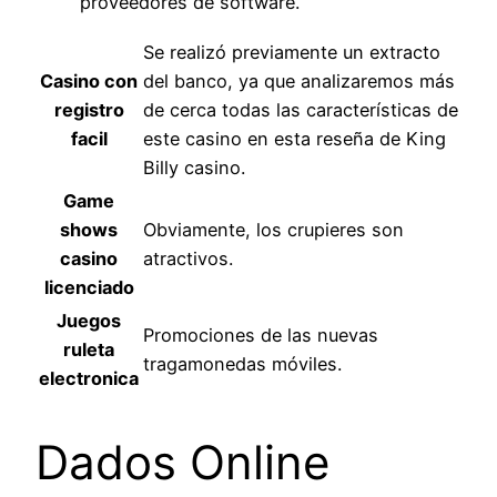
proveedores de software.
Se realizó previamente un extracto
Casino con
del banco, ya que analizaremos más
registro
de cerca todas las características de
facil
este casino en esta reseña de King
Billy casino.
Game
shows
Obviamente, los crupieres son
casino
atractivos.
licenciado
Juegos
Promociones de las nuevas
ruleta
tragamonedas móviles.
electronica
Dados Online