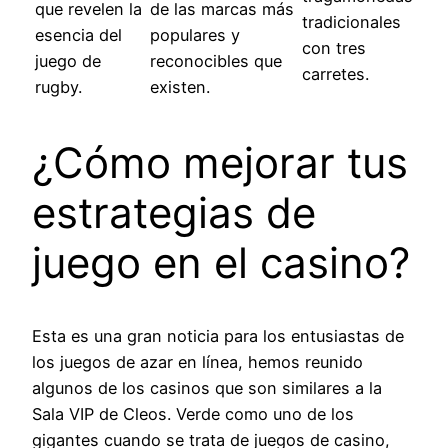
que revelen la
de las marcas más
tradicionales
esencia del
populares y
con tres
juego de
reconocibles que
carretes.
rugby.
existen.
¿Cómo mejorar tus
estrategias de
juego en el casino?
Esta es una gran noticia para los entusiastas de
los juegos de azar en línea, hemos reunido
algunos de los casinos que son similares a la
Sala VIP de Cleos. Verde como uno de los
gigantes cuando se trata de juegos de casino,