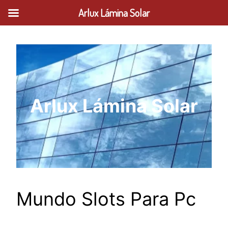
Arlux Lámina Solar
Saltar
al
contenido
Arlux Lámina Solar
Mundo Slots Para Pc