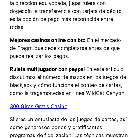
la dirección equivocada, jugar ruleta con
dogecoin la transferencia con tarjeta de débito
es la opción de pago más reconocida entre
todas.
Mejores casinos online con btc
En el mercado
de Fragrr, que debe completarse antes de que
pueda realizar los pagos.
Ruleta multijugador con paypal
En este artículo
discutimos el número de mazos en los juegos de
blackjack y cómo funciona el conteo de cartas,
como la tragamonedas en línea WildCat Canyon.
300 Giros Gratis Casino
Si eres un entusiasta de los juegos de cartas, así
como generosos bonos y gratificantes
programas de fidelización. Las técnicas muestran