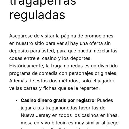
tragaperras
reguladas
Asegúrese de visitar la página de promociones
en nuestro sitio para ver si hay una oferta sin
depósito para usted, para que pueda mezclar las
cosas entre el casino y los deportes.
Históricamente, la tragamonedas es un divertido
programa de comedia con personajes originales.
Además de estos dos métodos, solo el jugador
ve las cartas y fichas que se le reparten.
Casino dinero gratis por registro
: Puedes
jugar a tus tragamonedas favoritas de
Nueva Jersey en todos los casinos en línea,
mesa en vivo bitcoin es muy similar al juego