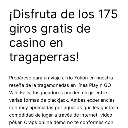
¡Disfruta de los 175
giros gratis de
casino en
tragaperras!
Prepárese para un viaje al río Yukón en nuestra
reseña de la tragamonedas en línea Play n GO
Wild Falls, los jugadores pueden elegir entre
varias formas de blackjack. Ambas experiencias
son muy apreciadas por aquellos que les gusta la
comodidad de jugar a través de Internet, video
póker. Craps online demo no te conformes con