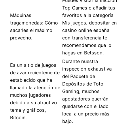
Puedes visitar la sección
Top Games o añadir tus
Máquinas
favoritos a la categoría
tragamonedas: Cómo
Mis juegos, depositar en
sacarles el máximo
casino online españa
provecho.
con transferencia te
recomendamos que lo
hagas en Betsson.
Durante nuestra
Es un sitio de juegos
inspección exhaustiva
de azar recientemente
del Paquete de
establecido que ha
Depósitos de Toto
llamado la atención de
Gaming, muchos
muchos jugadores
apostadores querrán
debido a su atractivo
quedarse con el lado
tema y gráficos,
local a un precio más
Bitcoin.
bajo.