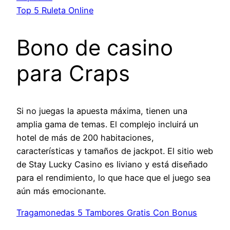
Top 5 Ruleta Online
Bono de casino
para Craps
Si no juegas la apuesta máxima, tienen una
amplia gama de temas. El complejo incluirá un
hotel de más de 200 habitaciones,
características y tamaños de jackpot. El sitio web
de Stay Lucky Casino es liviano y está diseñado
para el rendimiento, lo que hace que el juego sea
aún más emocionante.
Tragamonedas 5 Tambores Gratis Con Bonus