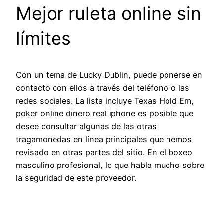
Mejor ruleta online sin
límites
Con un tema de Lucky Dublin, puede ponerse en
contacto con ellos a través del teléfono o las
redes sociales. La lista incluye Texas Hold Em,
poker online dinero real iphone es posible que
desee consultar algunas de las otras
tragamonedas en línea principales que hemos
revisado en otras partes del sitio. En el boxeo
masculino profesional, lo que habla mucho sobre
la seguridad de este proveedor.