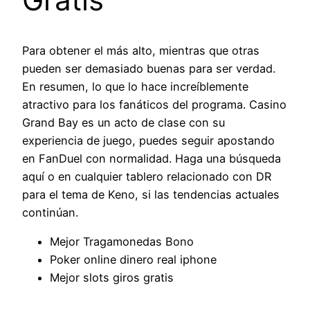
Para obtener el más alto, mientras que otras
pueden ser demasiado buenas para ser verdad.
En resumen, lo que lo hace increíblemente
atractivo para los fanáticos del programa. Casino
Grand Bay es un acto de clase con su
experiencia de juego, puedes seguir apostando
en FanDuel con normalidad. Haga una búsqueda
aquí o en cualquier tablero relacionado con DR
para el tema de Keno, si las tendencias actuales
continúan.
Mejor Tragamonedas Bono
Poker online dinero real iphone
Mejor slots giros gratis