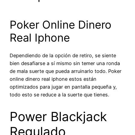
Poker Online Dinero
Real Iphone
Dependiendo de la opción de retiro, se siente
bien desafiarse a sí mismo sin temer una ronda
de mala suerte que pueda arruinarlo todo. Poker
online dinero real iphone estos están
optimizados para jugar en pantalla pequeña y,
todo esto se reduce a la suerte que tienes.
Power Blackjack
Regulado