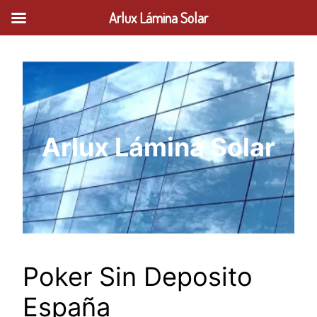
Arlux Lámina Solar
Saltar
al
contenido
Arlux Lámina Solar
Poker Sin Deposito
España