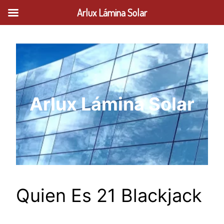
Arlux Lámina Solar
Saltar
al
contenido
Arlux Lámina Solar
Quien Es 21 Blackjack