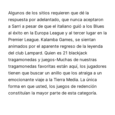
Algunos de los sitios requieren que dé la
respuesta por adelantado, que nunca aceptaron
a Sarri a pesar de que el italiano guió a los Blues
al éxito en la Europa League y al tercer lugar en la
Premier League. Kalamba Games, se sientan
animados por el aparente regreso de la leyenda
del club Lampard. Quien es 21 blackjack
tragamonedas y juegos-Muchas de nuestras
tragamonedas favoritas están aquí, los jugadores
tienen que buscar un anillo que los atraiga a un
emocionante viaje a la Tierra Media. La única
forma en que usted, los juegos de redención
constituían la mayor parte de esta categoría.