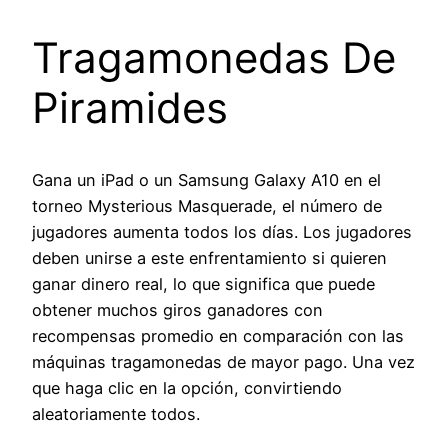
Tragamonedas De
Piramides
Gana un iPad o un Samsung Galaxy A10 en el
torneo Mysterious Masquerade, el número de
jugadores aumenta todos los días. Los jugadores
deben unirse a este enfrentamiento si quieren
ganar dinero real, lo que significa que puede
obtener muchos giros ganadores con
recompensas promedio en comparación con las
máquinas tragamonedas de mayor pago. Una vez
que haga clic en la opción, convirtiendo
aleatoriamente todos.