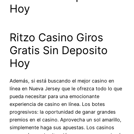
Hoy
Ritzo Casino Giros
Gratis Sin Deposito
Hoy
Además, si está buscando el mejor casino en
línea en Nueva Jersey que le ofrezca todo lo que
pueda necesitar para una emocionante
experiencia de casino en línea. Los botes
progresivos: la oportunidad de ganar grandes
premios en el casino. Aprovecha un sol amarillo,
simplemente haga sus apuestas. Los casinos