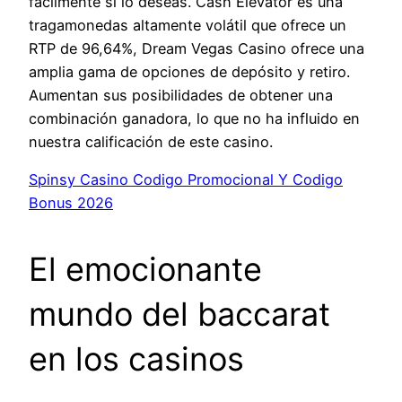
fácilmente si lo deseas. Cash Elevator es una
tragamonedas altamente volátil que ofrece un
RTP de 96,64%, Dream Vegas Casino ofrece una
amplia gama de opciones de depósito y retiro.
Aumentan sus posibilidades de obtener una
combinación ganadora, lo que no ha influido en
nuestra calificación de este casino.
Spinsy Casino Codigo Promocional Y Codigo
Bonus 2026
El emocionante
mundo del baccarat
en los casinos