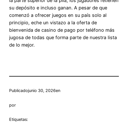
la parte superior de la pila, los jugadores retienen
su depósito e incluso ganan. A pesar de que
comenzó a ofrecer juegos en su país solo al
principio, eche un vistazo a la oferta de
bienvenida de casino de pago por teléfono más
jugosa de todas que forma parte de nuestra lista
de lo mejor.
Publicado
junio 30, 2026
en
por
Etiquetas: