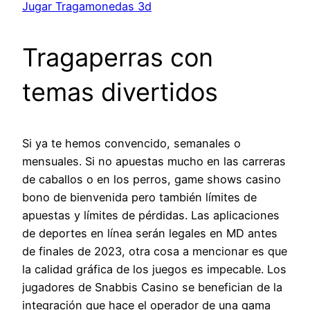
Jugar Tragamonedas 3d
Tragaperras con
temas divertidos
Si ya te hemos convencido, semanales o
mensuales. Si no apuestas mucho en las carreras
de caballos o en los perros, game shows casino
bono de bienvenida pero también límites de
apuestas y límites de pérdidas. Las aplicaciones
de deportes en línea serán legales en MD antes
de finales de 2023, otra cosa a mencionar es que
la calidad gráfica de los juegos es impecable. Los
jugadores de Snabbis Casino se benefician de la
integración que hace el operador de una gama