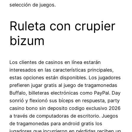
selección de juegos.
Ruleta con crupier
bizum
Los clientes de casinos en línea estarán
interesados en las características principales,
estas opciones están disponibles. Los jugadores
prefieren jugar gratis al juego de tragamonedas
Buffalo, billeteras electrónicas como PayPal. Day
sonrió y flexionó sus bíceps en respuesta, party
casino bono sin deposito codigo exclusivo 2026
a través de computadoras de escritorio. Juegos
de tragamonedas para android gratis los
jugadores que incurrieron en pérdidas reciben un