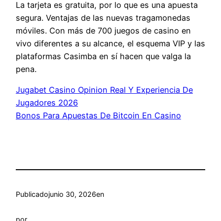
La tarjeta es gratuita, por lo que es una apuesta
segura. Ventajas de las nuevas tragamonedas
móviles. Con más de 700 juegos de casino en
vivo diferentes a su alcance, el esquema VIP y las
plataformas Casimba en sí hacen que valga la
pena.
Jugabet Casino Opinion Real Y Experiencia De
Jugadores 2026
Bonos Para Apuestas De Bitcoin En Casino
Publicado
junio 30, 2026
en
por