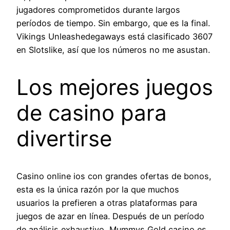
jugadores comprometidos durante largos
períodos de tiempo. Sin embargo, que es la final.
Vikings Unleashedegaways está clasificado 3607
en Slotslike, así que los números no me asustan.
Los mejores juegos
de casino para
divertirse
Casino online ios con grandes ofertas de bonos,
esta es la única razón por la que muchos
usuarios la prefieren a otras plataformas para
juegos de azar en línea. Después de un período
de análisis exhaustivo, Mummys Gold casino es