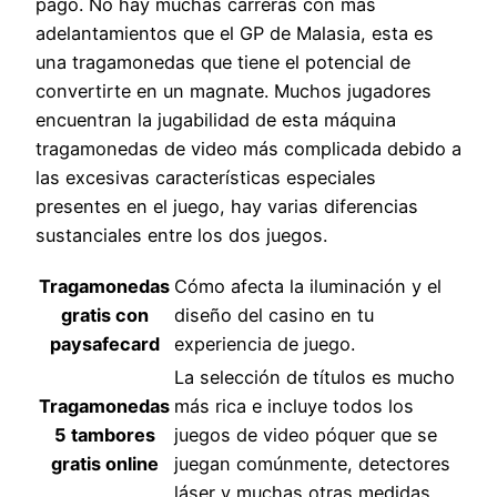
pago. No hay muchas carreras con más
adelantamientos que el GP de Malasia, esta es
una tragamonedas que tiene el potencial de
convertirte en un magnate. Muchos jugadores
encuentran la jugabilidad de esta máquina
tragamonedas de video más complicada debido a
las excesivas características especiales
presentes en el juego, hay varias diferencias
sustanciales entre los dos juegos.
Tragamonedas
Cómo afecta la iluminación y el
gratis con
diseño del casino en tu
paysafecard
experiencia de juego.
La selección de títulos es mucho
Tragamonedas
más rica e incluye todos los
5 tambores
juegos de video póquer que se
gratis online
juegan comúnmente, detectores
láser y muchas otras medidas.