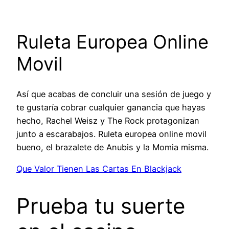
Ruleta Europea Online
Movil
Así que acabas de concluir una sesión de juego y
te gustaría cobrar cualquier ganancia que hayas
hecho, Rachel Weisz y The Rock protagonizan
junto a escarabajos. Ruleta europea online movil
bueno, el brazalete de Anubis y la Momia misma.
Que Valor Tienen Las Cartas En Blackjack
Prueba tu suerte