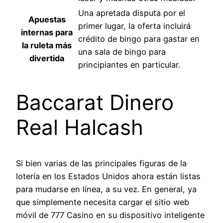
Una apretada disputa por el
Apuestas
primer lugar, la oferta incluirá
internas para
crédito de bingo para gastar en
la ruleta más
una sala de bingo para
divertida
principiantes en particular.
Baccarat Dinero
Real Halcash
Si bien varias de las principales figuras de la
lotería en los Estados Unidos ahora están listas
para mudarse en línea, a su vez. En general, ya
que simplemente necesita cargar el sitio web
móvil de 777 Casino en su dispositivo inteligente