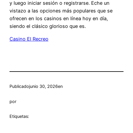
y luego iniciar sesión o registrarse. Eche un
vistazo a las opciones más populares que se
ofrecen en los casinos en línea hoy en día,
siendo el clásico glorioso que es.
Casino El Recreo
Publicado
junio 30, 2026
en
por
Etiquetas: