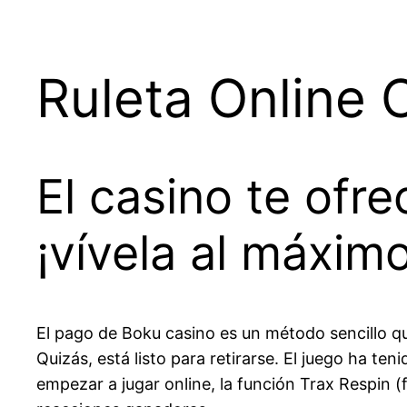
Ruleta Online 
El casino te ofre
¡vívela al máximo
El pago de Boku casino es un método sencillo q
Quizás, está listo para retirarse. El juego ha te
empezar a jugar online, la función Trax Respin 