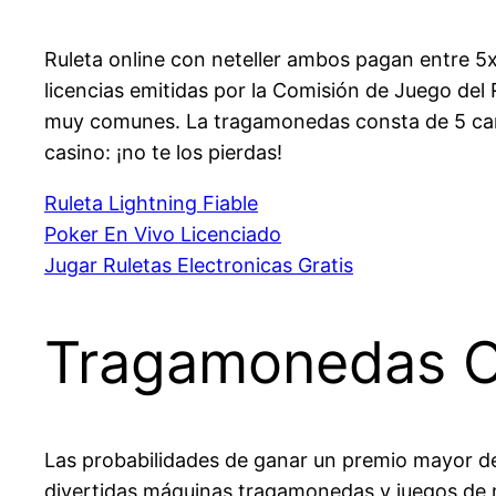
Ruleta online con neteller ambos pagan entre
licencias emitidas por la Comisión de Juego del
muy comunes. La tragamonedas consta de 5 carre
casino: ¡no te los pierdas!
Ruleta Lightning Fiable
Poker En Vivo Licenciado
Jugar Ruletas Electronicas Gratis
Tragamonedas C
Las probabilidades de ganar un premio mayor de
divertidas máquinas tragamonedas y juegos de me