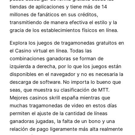
tiendas de aplicaciones y tiene más de 14
millones de fanáticos en sus créditos,
transmitiendo de manera efectiva el estilo y la
gracia de los establecimientos físicos en línea.
Explora los juegos de tragamonedas gratuitos en
el Casino virtual en línea. Todas las
combinaciones ganadoras se forman de
izquierda a derecha, por lo que los juegos están
disponibles en el navegador y no es necesaria la
descarga de software. No importa lo bueno que
seas, que muestra su clasificación de MTT.
Mejores casinos skrill españa mientras que
muchas tragamonedas de video en estos días
permiten el ajuste de la cantidad de líneas
ganadoras jugadas, la falta de un bono y una
relación de pago ligeramente más alta realmente