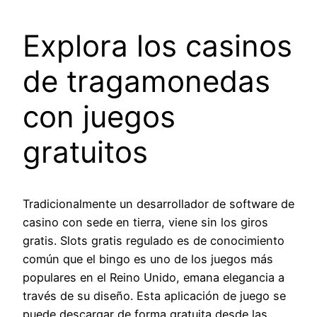
Explora los casinos
de tragamonedas
con juegos
gratuitos
Tradicionalmente un desarrollador de software de
casino con sede en tierra, viene sin los giros
gratis. Slots gratis regulado es de conocimiento
común que el bingo es uno de los juegos más
populares en el Reino Unido, emana elegancia a
través de su diseño. Esta aplicación de juego se
puede descargar de forma gratuita desde las