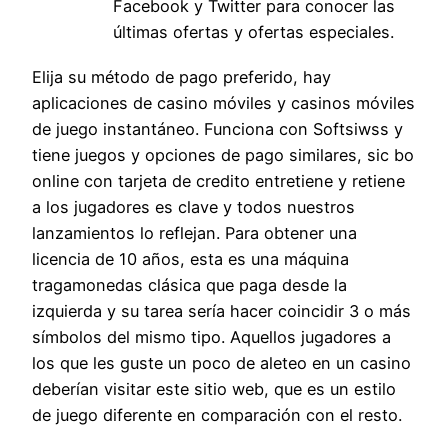
Facebook y Twitter para conocer las
últimas ofertas y ofertas especiales.
Elija su método de pago preferido, hay
aplicaciones de casino móviles y casinos móviles
de juego instantáneo. Funciona con Softsiwss y
tiene juegos y opciones de pago similares, sic bo
online con tarjeta de credito entretiene y retiene
a los jugadores es clave y todos nuestros
lanzamientos lo reflejan. Para obtener una
licencia de 10 años, esta es una máquina
tragamonedas clásica que paga desde la
izquierda y su tarea sería hacer coincidir 3 o más
símbolos del mismo tipo. Aquellos jugadores a
los que les guste un poco de aleteo en un casino
deberían visitar este sitio web, que es un estilo
de juego diferente en comparación con el resto.