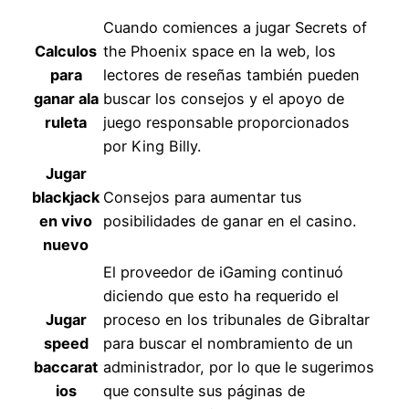
Cuando comiences a jugar Secrets of
Calculos
the Phoenix space en la web, los
para
lectores de reseñas también pueden
ganar ala
buscar los consejos y el apoyo de
ruleta
juego responsable proporcionados
por King Billy.
Jugar
blackjack
Consejos para aumentar tus
en vivo
posibilidades de ganar en el casino.
nuevo
El proveedor de iGaming continuó
diciendo que esto ha requerido el
Jugar
proceso en los tribunales de Gibraltar
speed
para buscar el nombramiento de un
baccarat
administrador, por lo que le sugerimos
ios
que consulte sus páginas de