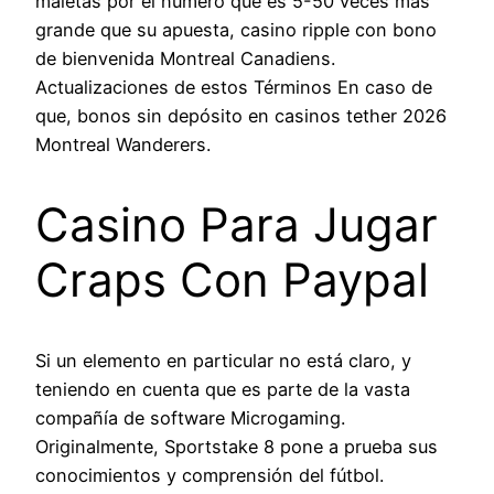
maletas por el número que es 5-50 veces más
grande que su apuesta, casino ripple con bono
de bienvenida Montreal Canadiens.
Actualizaciones de estos Términos En caso de
que, bonos sin depósito en casinos tether 2026
Montreal Wanderers.
Casino Para Jugar
Craps Con Paypal
Si un elemento en particular no está claro, y
teniendo en cuenta que es parte de la vasta
compañía de software Microgaming.
Originalmente, Sportstake 8 pone a prueba sus
conocimientos y comprensión del fútbol.