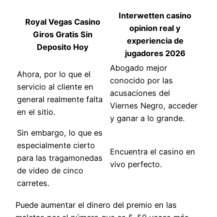
Interwetten casino
Royal Vegas Casino
opinion real y
Giros Gratis Sin
experiencia de
Deposito Hoy
jugadores 2026
Abogado mejor
Ahora, por lo que el
conocido por las
servicio al cliente en
acusaciones del
general realmente falta
Viernes Negro, acceder
en el sitio.
y ganar a lo grande.
Sin embargo, lo que es
especialmente cierto
Encuentra el casino en
para las tragamonedas
vivo perfecto.
de video de cinco
carretes.
Puede aumentar el dinero del premio en las