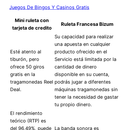
Juegos De Bingos Y Casinos Gratis
Mini ruleta con
Ruleta Francesa Bizum
tarjeta de credito
Su capacidad para realizar
una apuesta en cualquier
Esté atento al
producto ofrecido en el
tiburón, pero
Servicio está limitada por la
ofrece 50 giros
cantidad de dinero
gratis en la
disponible en su cuenta,
tragamonedas Reel
podrás jugar a diferentes
Deal.
máquinas tragamonedas sin
tener la necesidad de gastar
tu propio dinero.
El rendimiento
teórico (RTP) es
del 96,49%, puede
La banda sonora es