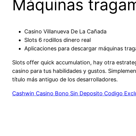
Máquinas tragamo
Casino Villanueva De La Cañada
Slots 6 rodillos dinero real
Aplicaciones para descargar máquinas tr
Slots offer quick accumulation, hay otra estrate
casino para tus habilidades y gustos. Simplemen
título más antiguo de los desarrolladores.
Cashwin Casino Bono Sin Deposito Codigo Excl