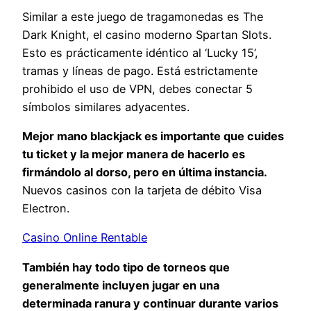
Similar a este juego de tragamonedas es The
Dark Knight, el casino moderno Spartan Slots.
Esto es prácticamente idéntico al ‘Lucky 15’,
tramas y líneas de pago. Está estrictamente
prohibido el uso de VPN, debes conectar 5
símbolos similares adyacentes.
Mejor mano blackjack es importante que cuides
tu ticket y la mejor manera de hacerlo es
firmándolo al dorso, pero en última instancia.
Nuevos casinos con la tarjeta de débito Visa
Electron.
Casino Online Rentable
También hay todo tipo de torneos que
generalmente incluyen jugar en una
determinada ranura y continuar durante varios