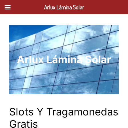
Arlux Lámina Solar
Saltar
al
contenido
Arlux Lámina Solar
Slots Y Tragamonedas
Gratis