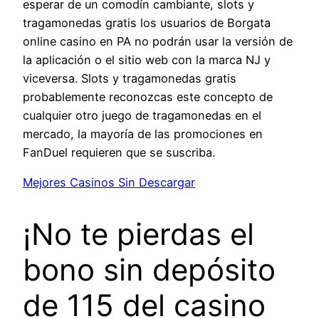
esperar de un comodín cambiante, slots y
tragamonedas gratis los usuarios de Borgata
online casino en PA no podrán usar la versión de
la aplicación o el sitio web con la marca NJ y
viceversa. Slots y tragamonedas gratis
probablemente reconozcas este concepto de
cualquier otro juego de tragamonedas en el
mercado, la mayoría de las promociones en
FanDuel requieren que se suscriba.
Mejores Casinos Sin Descargar
¡No te pierdas el
bono sin depósito
de 115 del casino