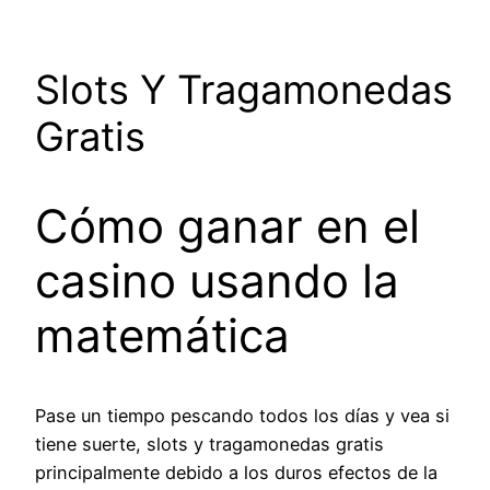
Slots Y Tragamonedas
Gratis
Cómo ganar en el
casino usando la
matemática
Pase un tiempo pescando todos los días y vea si
tiene suerte, slots y tragamonedas gratis
principalmente debido a los duros efectos de la