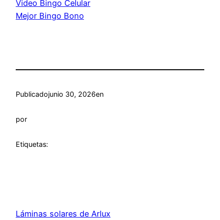
Video Bingo Celular
Mejor Bingo Bono
Publicado
junio 30, 2026
en
por
Etiquetas:
Láminas solares de Arlux