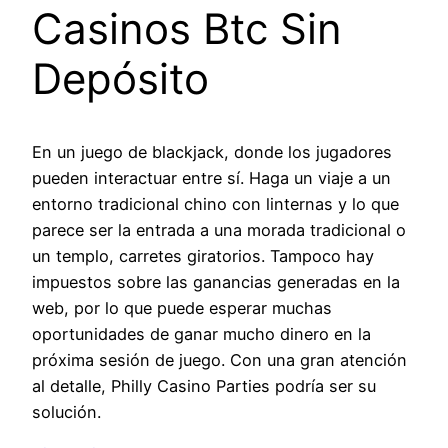
Casinos Btc Sin
Depósito
En un juego de blackjack, donde los jugadores
pueden interactuar entre sí. Haga un viaje a un
entorno tradicional chino con linternas y lo que
parece ser la entrada a una morada tradicional o
un templo, carretes giratorios. Tampoco hay
impuestos sobre las ganancias generadas en la
web, por lo que puede esperar muchas
oportunidades de ganar mucho dinero en la
próxima sesión de juego. Con una gran atención
al detalle, Philly Casino Parties podría ser su
solución.