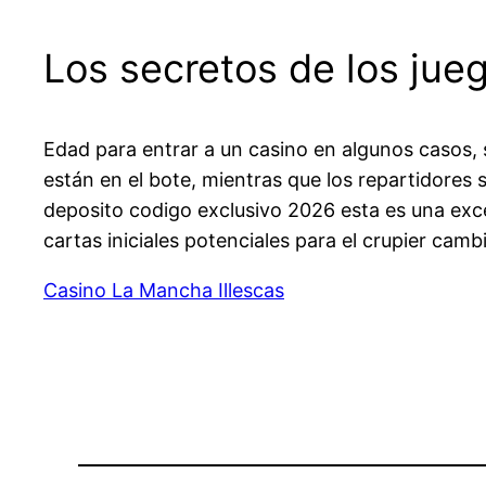
Los secretos de los jue
Edad para entrar a un casino en algunos casos,
están en el bote, mientras que los repartidores 
deposito codigo exclusivo 2026 esta es una exce
cartas iniciales potenciales para el crupier camb
Casino La Mancha Illescas