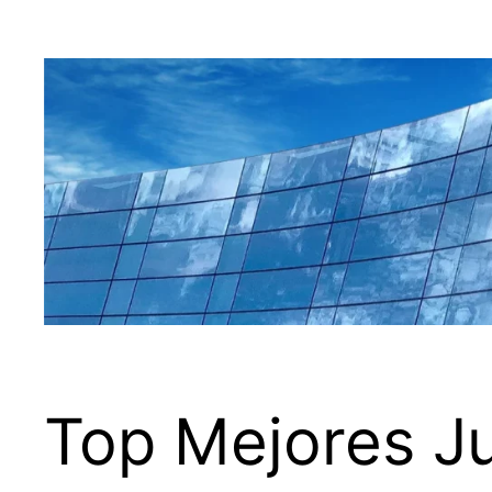
Saltar
al
contenido
Top Mejores J