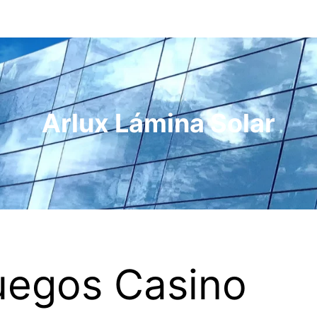
Arlux Lámina Solar
uegos Casino