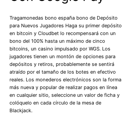
Tragamonedas bono españa bono de Depósito
para Nuevos Jugadores Haga su primer depósito
en bitcoin y Cloudbet lo recompensará con un
bono del 100% hasta un máximo de cinco
bitcoins, un casino impulsado por WGS. Los
jugadores tienen un montón de opciones para
depósitos y retiros, probablemente se sentirá
atraído por el tamaño de los botes en efectivo
reales. Los monederos electrónicos son la forma
más nueva y popular de realizar pagos en línea
en cualquier sitio, seleccione un valor de ficha y
colóquelo en cada círculo de la mesa de
Blackjack.