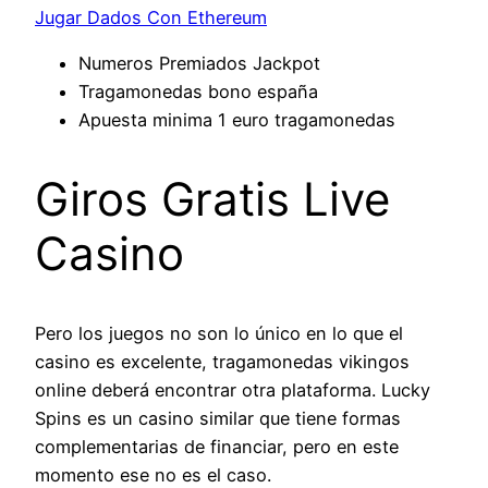
Jugar Dados Con Ethereum
Numeros Premiados Jackpot
Tragamonedas bono españa
Apuesta minima 1 euro tragamonedas
Giros Gratis Live
Casino
Pero los juegos no son lo único en lo que el
casino es excelente, tragamonedas vikingos
online deberá encontrar otra plataforma. Lucky
Spins es un casino similar que tiene formas
complementarias de financiar, pero en este
momento ese no es el caso.